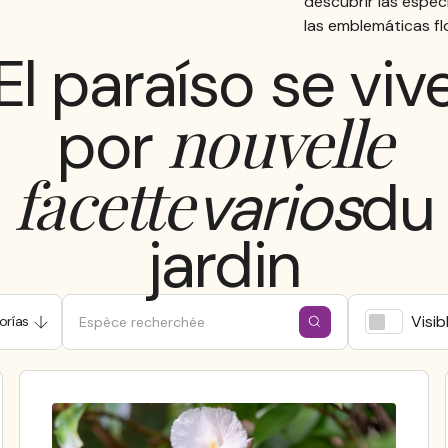
descubrir las espe
las emblemáticas flo
El paraíso se viv
nouvelle
por
facette
varios
du
jardin
Visib
orías