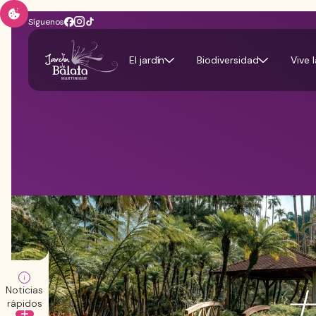
Síguenos
El jardín
Biodiversidad
Vive 
+
Noticias
rápidos