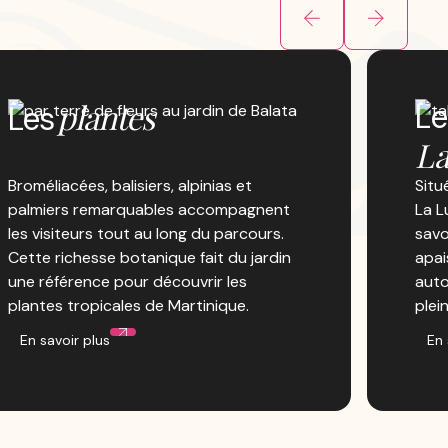
plantes
Le
Les
La
Broméliacées, balisiers, alpinias et
Situ
palmiers remarquables accompagnent
La L
les visiteurs tout au long du parcours.
savo
Cette richesse botanique fait du jardin
apai
une référence pour découvrir les
aut
plantes tropicales de Martinique.
plei
En savoir plus
En 