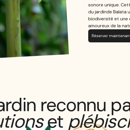
sonore unique. Cett
du jardinde Balata u
biodiversité et une 
amoureux de la nat
Réserver maintenan
ardin reconnu pa
utions
et
plébisc