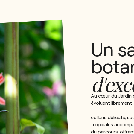
Un s
bota
d'exc
Au cœur du Jardin 
évoluent librement
colibris délicats, s
tropicales accompag
du parcours, offran