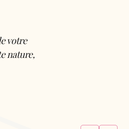
de votre
te nature,