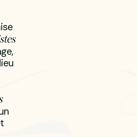
m
i
s
e
s
t
e
s
a
g
e
,
l
i
e
u
s
u
n
e
t