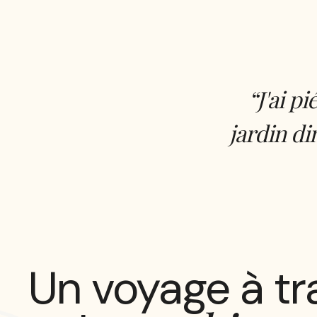
“
J'ai pi
jardin d
Un voyage à tr