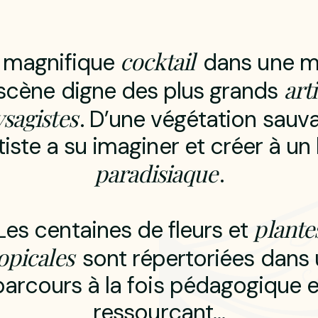
c
o
c
k
t
a
i
l
m
a
g
n
i
f
i
q
u
e
d
a
n
s
u
n
e
a
r
t
i
s
c
è
n
e
d
i
g
n
e
d
e
s
p
l
u
s
g
r
a
n
d
s
y
s
a
g
i
s
t
e
s
.
D
’
u
n
e
v
é
g
é
t
a
t
i
o
n
s
a
u
v
t
i
s
t
e
a
s
u
i
m
a
g
i
n
e
r
e
t
c
r
é
e
r
à
u
n
p
a
r
a
d
i
s
i
a
q
u
e
.
p
l
a
n
t
e
L
e
s
c
e
n
t
a
i
n
e
s
d
e
f
l
e
u
r
s
e
t
o
p
i
c
a
l
e
s
s
o
n
t
r
é
p
e
r
t
o
r
i
é
e
s
d
a
n
s
p
a
r
c
o
u
r
s
à
l
a
f
o
i
s
p
é
d
a
g
o
g
i
q
u
e
r
e
s
s
o
u
r
ç
a
n
t
…