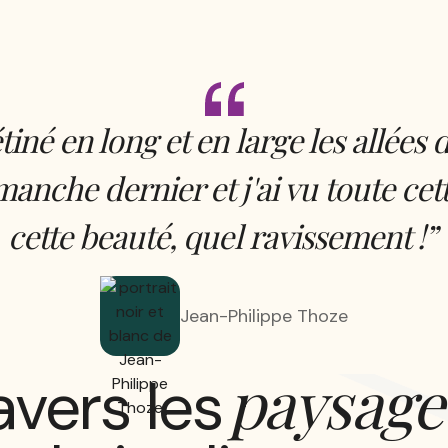
étiné en long et en large les allées 
imanche dernier
et j'ai vu toute cet
cette beauté, quel ravissement !”
Jean-Philippe Thoze
paysage
avers les