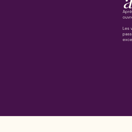
a
Aprè
ouvr
Les 
pass
exce