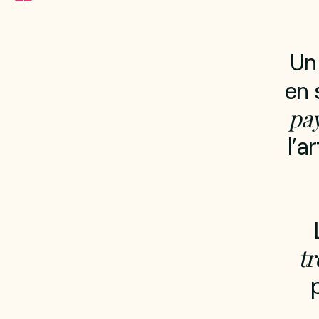
U
n
e
n
p
a
l
’
a
r
t
r