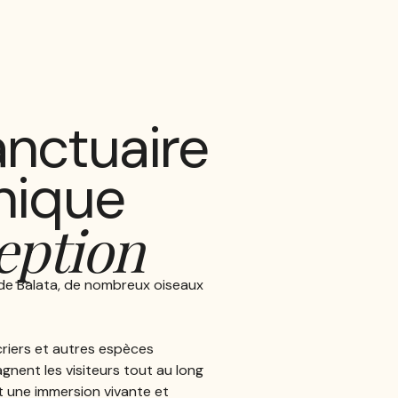
anctuaire
nique
eption
de Balata, de nombreux oiseaux
ucriers et autres espèces
nent les visiteurs tout au long
t une immersion vivante et