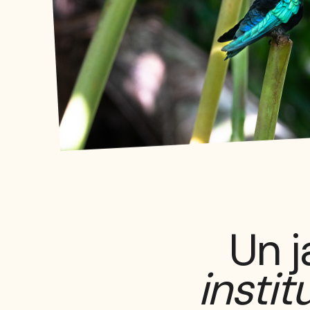
Un j
instit